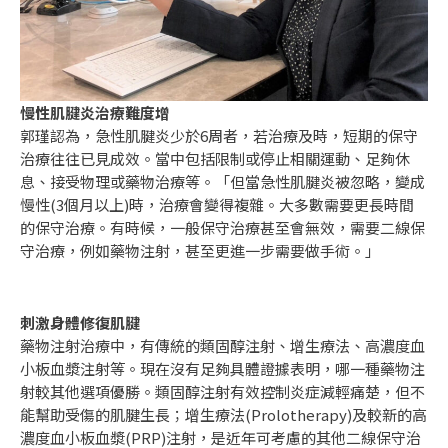
慢性肌腱炎治療難度增
郭瑾認為，急性肌腱炎少於6周者，若治療及時，短期的保守
治療往往已見成效。當中包括限制或停止相關運動、足夠休
息、接受物理或藥物治療等。「但當急性肌腱炎被忽略，變成
慢性(3個月以上)時，治療會變得複雜。大多數需要更長時間
的保守治療。有時候，一般保守治療甚至會無效，需要二線保
守治療，例如藥物注射，甚至更進一步需要做手術。」
刺激身體修復肌腱
藥物注射治療中，有傳統的類固醇注射、增生療法、高濃度血
小板血漿注射等。現在沒有足夠具體證據表明，哪一種藥物注
射較其他選項優勝。類固醇注射有效控制炎症減輕痛楚，但不
能幫助受傷的肌腱生長；增生療法(Prolotherapy)及較新的高
濃度血小板血漿(PRP)注射，是近年可考慮的其他二線保守治