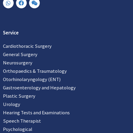
W
F
W
h
a
e
a
c
i
t
e
x
s
b
i
a
o
n
p
o
Service
p
k
Cardiothoracic Surgery
General Surgery
Neurosurgery
Orthopaedics & Traumatology
Otorhinolaryngology (ENT)
Gastroenterology and Hepatology
Plastic Surgery
Urology
Hearing Tests and Examinations
Speech Therapist
Psychological