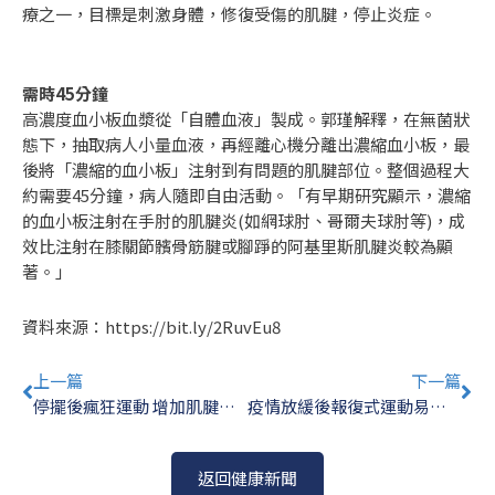
療之一，目標是刺激身體，修復受傷的肌腱，停止炎症。
需時45分鐘
高濃度血小板血漿從「自體血液」製成。郭瑾解釋，在無菌狀
態下，抽取病人小量血液，再經離心機分離出濃縮血小板，最
後將「濃縮的血小板」注射到有問題的肌腱部位。整個過程大
約需要45分鐘，病人隨即自由活動。「有早期研究顯示，濃縮
的血小板注射在手肘的肌腱炎(如網球肘、哥爾夫球肘等)，成
效比注射在膝關節髕骨筋腱或腳踭的阿基里斯肌腱炎較為顯
著。」
資料來源：
https://bit.ly/2RuvEu8
Prev
Ne
上一篇
下一篇
停擺後瘋狂運動 增加肌腱撕裂風險 | 骨科專科 郭瑾醫生
疫情放緩後報復式運動易致肌腱受傷 | 骨科專科 郭瑾醫生
返回健康新聞