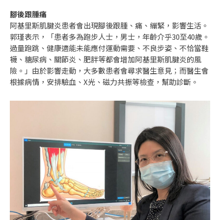
腳後跟腫痛
阿基里斯肌腱炎患者會出現腳後跟腫、痛、繃緊，影響生活。
郭瑾表示，「患者多為跑步人士，男士，年齡介乎30至40歲。
過量跑跳、健康適能未能應付運動需要、不良步姿、不恰當鞋
襪、糖尿病、關節炎、肥胖等都會增加阿基里斯肌腱炎的風
險。」由於影響走動，大多數患者會尋求醫生意見；而醫生會
根據病情，安排驗血、X光、磁力共振等檢查，幫助診斷。