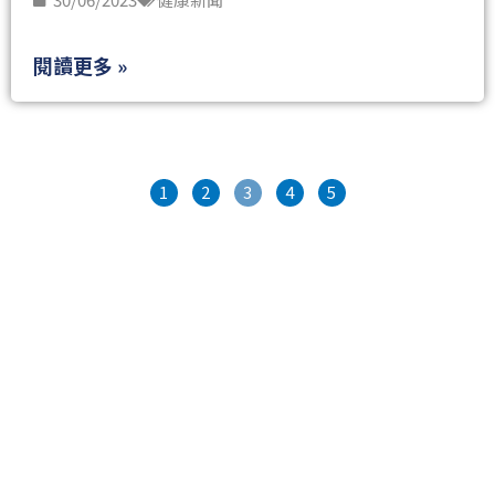
閱讀更多 »
1
2
3
4
5