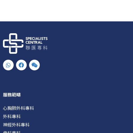
W
F
W
h
a
e
a
c
i
t
e
x
s
b
i
a
o
n
p
o
服務範疇
p
k
心胸肺外科專科
外科專科
神經外科專科
骨科專科