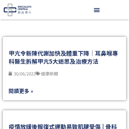
Skip
to
content
P
P
P
P
P
a
a
a
a
a
g
g
g
g
g
e
e
e
e
e
甲亢令新陳代謝加快及體重下降｜耳鼻喉專
科醫生拆解甲亢5大迷思及治療方法
30/06/2023
健康新聞
閱讀更多 »
疫情放緩後報復式運動易致肌腱受傷 | 骨科