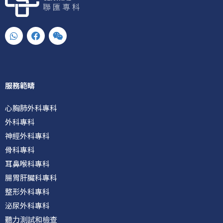
W
F
W
h
a
e
a
c
i
t
e
x
s
b
i
a
o
n
p
o
服務範疇
p
k
心胸肺外科專科
外科專科
神經外科專科
骨科專科
耳鼻喉科專科
腸胃肝臟科專科
整形外科專科
泌尿外科專科
聽力測試和檢查