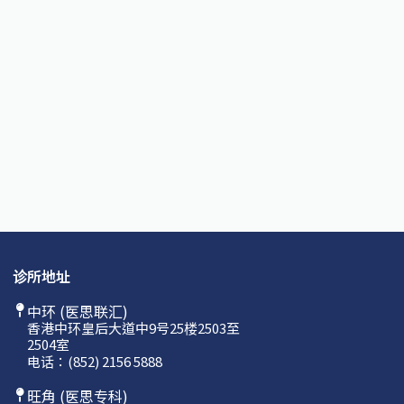
诊所地址
中环 (医思联汇)
香港中环皇后大道中9号25楼2503至
2504室
电话：
(852) 2156 5888
旺角 (医思专科)