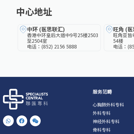
中心地址
中环 (医思联汇)
旺角 (
香港中环皇后大道中9号25楼2503
旺角亚皆
至2504室
54楼
电话：
(852) 2156 5888
电话：
(8
服务范畴
心胸肺外科专科
外科专科
W
F
W
神经外科专科
h
a
e
a
c
i
骨科专科
t
e
x