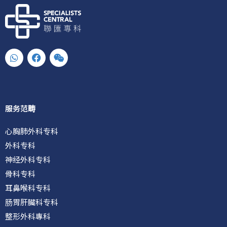
W
F
W
h
a
e
a
c
i
t
e
x
s
b
i
a
o
n
p
o
服务范畴
p
k
心胸肺外科专科
外科专科
神经外科专科
骨科专科
耳鼻喉科专科
肠胃肝臟科专科
整形外科專科