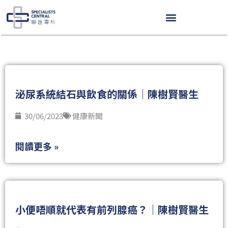
Skip
to
content
P
P
P
P
P
a
a
a
a
a
g
g
g
g
g
e
e
e
e
e
泌尿系統結石與飲食的關係｜陳樹賢醫生
30/06/2023
健康新聞
閱讀更多 »
小便唔順就代表有前列腺癌？｜陳樹賢醫生