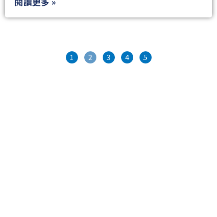
閱讀更多 »
1
2
3
4
5