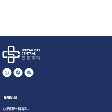
W
F
W
h
a
e
a
c
i
t
e
x
s
b
i
a
o
n
p
o
服務範疇
p
k
心胸肺外科專科