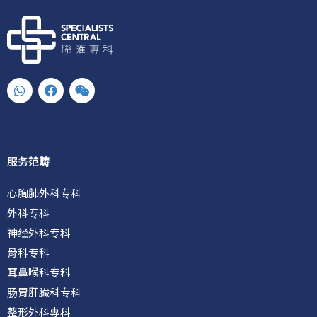
W
F
W
h
a
e
a
c
i
t
e
x
s
b
i
a
o
n
p
o
服务范畴
p
k
心胸肺外科专科
外科专科
神经外科专科
骨科专科
耳鼻喉科专科
肠胃肝臟科专科
整形外科專科