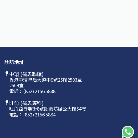
診所地址
中環 (醫思聯匯)
香港中環皇后大道中9號25樓2503至
2504室
電話：
(852) 2156 5888
旺角 (醫思專科)
旺角亞皆老街8號朗豪坊辦公大樓54樓
電話：
(852) 2156 5884