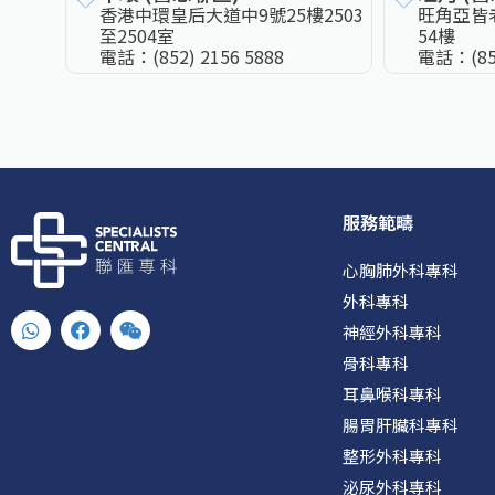
香港中環皇后大道中9號25樓2503
旺角亞皆
至2504室
54樓
電話：
(852) 2156 5888
電話：
(8
服務範疇
心胸肺外科專科
外科專科
W
F
W
神經外科專科
h
a
e
a
c
i
骨科專科
t
e
x
耳鼻喉科專科
s
b
i
a
o
n
腸胃肝臟科專科
p
o
p
k
整形外科專科
泌尿外科專科