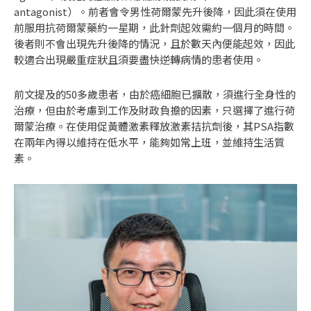
antagonist）。前者會令男性荷爾蒙先升後降，因此須在使用
前服用抗荷爾蒙藥約一星期，此針劑起效需約一個月的時間。
後者則不會出現先升後降的情況，且於數天內便能起效，因此
較適合出現嚴重症狀且須要盡快逆轉病情的患者使用。
前文提及的50多歲患者，由於癌細胞已擴散，須進行全身性的
治療，但由於考慮到工作及財政負擔的因素，只選擇了進行荷
爾蒙治療。在使用促黃體激素釋放激素拮抗劑後，其PSA指數
在兩年內得以維持在低水平，能夠如常上班，並維持生活質
素。