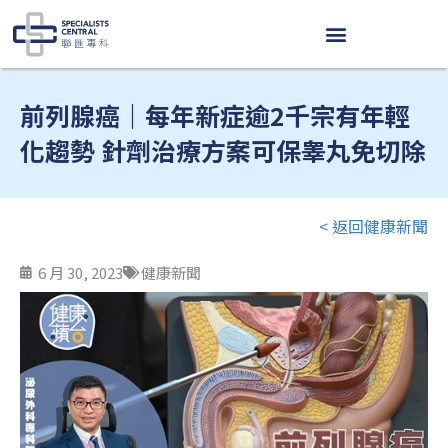
跳
至
内
容
前列腺癌｜每年新症逾2千宗有年輕
化趨勢 針劑治療方案可保睾丸免切除
< 返回健康新聞
6 月 30, 2023
健康新聞