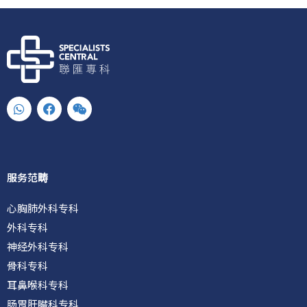
W
F
W
h
a
e
a
c
i
t
e
x
s
b
i
a
o
n
p
o
服务范畴
p
k
心胸肺外科专科
外科专科
神经外科专科
骨科专科
耳鼻喉科专科
肠胃肝臟科专科