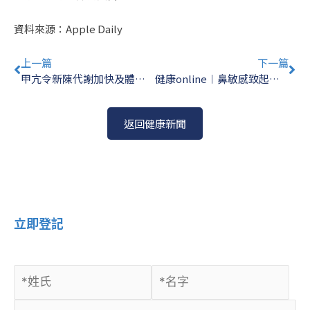
資料來源：Apple Daily
Prev
Ne
上一篇
下一篇
甲亢令新陳代謝加快及體重下降｜耳鼻喉專科醫生拆解甲亢5大迷思及治療方法
健康online︱鼻敏感致起床時頭痛兼口乾 熱賣薄荷通鼻棒成效短暫宜早晚洗鼻
返回健康新聞
立即登記