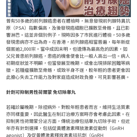
曾有50多歲的前列腺癌患者在體檢時，無意發現前列腺特異抗
原（PSA）指數偏高，及後發現癌細胞已擴散至骨骼，且已影
響淋巴。這並非個別例子，現時因多了市民進行體檢，50多歲
發現患病亦不出為奇。在香港，前列腺癌相當普遍，每年新症
個案逾2,000宗。當中成因未明，但遺傳為最高危的因素，如
父兄曾患前列腺癌，患癌的機會便會比一般人高出一倍。病人
初期症狀並不明顯，但當發展至晚期，或會出現排尿困難等病
徵。若腫瘤擴散至骨骼，或致半身不遂，較年輕的患者更會因
此擔心失去工作能力及對家庭造成財政負擔，可見影響甚廣。
針劑可抑制男性荷爾蒙 免切除睾丸
若確診屬晚期，除控病外，對較年輕患者而言，維持生活質素
亦同樣重要，因此醫生在制訂治療方案時亦會考慮此因素。在
抑制男性荷爾蒙分泌方面，傳統治療包括睾丸切除手術，但近
年亦有針劑選擇，包括促黃體激素釋放激素促動劑（GnRH
agonist）及促黃體激素釋放激素拮抗劑（GnRH