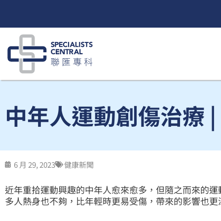
跳
至
内
容
中年人運動創傷治療 |
6 月 29, 2023
健康新聞
近年重拾運動興趣的中年人愈來愈多，但隨之而來的運
多人熱身也不夠，比年輕時更易受傷，帶來的影響也更