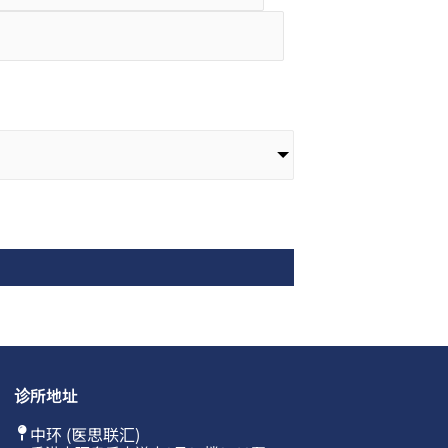
诊所地址
中环 (医思联汇)