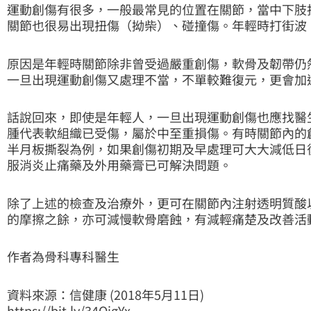
運動創傷有很多，一般最常見的位置在關節，當中下肢
關節也很易出現扭傷（拗柴）、碰撞傷。年輕時打街波
原因是年輕時關節除非曾受過嚴重創傷，軟骨及韌帶仍
一旦出現運動創傷又處理不當，不單較難復元，更會加
話說回來，即使是年輕人，一旦出現運動創傷也應找醫
腫代表軟組織已受傷，屬於中至重損傷。有時關節內的
半月板撕裂為例，如果創傷初期及早處理可大大減低日
服消炎止痛藥及外用藥膏已可解決問題。
除了上述的檢查及治療外，更可在關節內注射透明質酸
的摩擦之餘，亦可減慢軟骨磨蝕，有減輕痛楚及改善活
作者為骨科專科醫生
資料來源：信健康 (2018年5月11日)
https://bit.ly/34OigYx