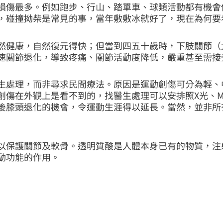
損傷最多。例如跑步、行山、踏單車、球類活動都有機會
，碰撞拗柴是常見的事，當年敷敷冰就好了，現在為何要
然健康，自然復元得快；但當到四五十歲時，下肢關節（
速關節退化，導致疼痛、關節活動度降低，嚴重甚至需接
生處理，而非尋求民間療法。原因是運動創傷可分為輕、
創傷在外觀上是看不到的，找醫生處理可以安排照X光、M
後膝頭退化的機會，令運動生涯得以延長。當然，並非所
以保護關節及軟骨。透明質酸是人體本身已有的物質，注
動功能的作用。