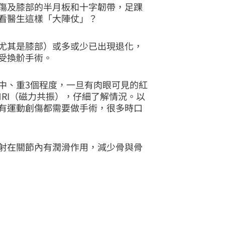
傷及膝部的半月板和十字韌帶，足踝
看醫生這樣「大陣仗」？
尤其是膝部）或多或少已出現退化，
受換骱手術。
中、重3個程度，一旦有肉眼可見的紅
RI（磁力共振），仔細了解情況。以
有運動創傷都需要做手術，很多時口
射在關節內有潤滑作用，減少骨與骨