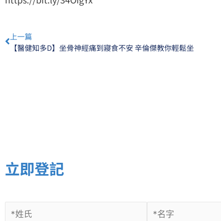
Prev
上一篇
【醫健知多D】坐骨神經痛到寢食不安 辛倫傑教你輕鬆坐
立即登記