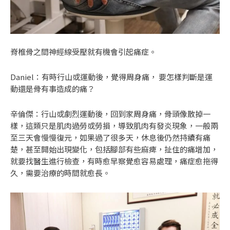
脊椎骨之間神經線受壓就有機會引起痛症。
Daniel：有時行山或運動後，覺得周身痛， 要怎樣判斷是運
動還是骨有事造成的痛？
辛倫傑：行山或劇烈運動後，回到家周身痛，骨頭像散掉一
樣，這類只是肌肉過勞或勞損，導致肌肉有發炎現象，一般兩
至三天會慢慢復元，如果過了很多天，休息後仍然持續有痛
楚，甚至開始出現變化，包括腳部有些麻痺，扯住的痛增加，
就要找醫生進行檢查，有時愈早察覺愈容易處理，痛症愈拖得
久，需要治療的時間就愈長。