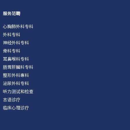
s
b
i
a
o
n
p
o
服务范畴
p
k
心胸肺外科专科
外科专科
神经外科专科
骨科专科
耳鼻喉科专科
肠胃肝臟科专科
整形外科專科
泌尿外科专科
听力测试和检查
言语诊疗
临床心理诊疗