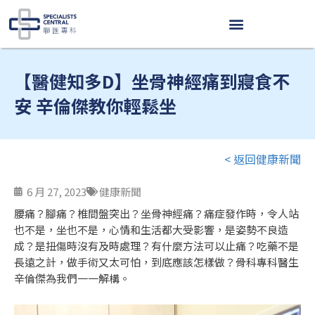
跳
至
内
容
【醫健知多D】坐骨神經痛到寢食不
安 辛倫傑教你輕鬆坐
< 返回健康新聞
6 月 27, 2023
健康新聞
腰痛？腳痛？椎間盤突出？坐骨神經痛？痛症發作時，令人站
也不是，坐也不是，心情和生活都大受影響，是姿勢不良造
成？是扭傷時沒有及時處理？有什麼方法可以止痛？吃藥不是
長遠之計，做手術又太可怕，到底應該怎樣做？骨科專科醫生
辛倫傑為我們一一解構。