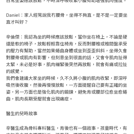
日常坐姿應該放鬆，不時深呼吸收緊小腹有助增強肌肉強度。
Daniel：家人經常說我冇腰骨，坐得不夠直，是不是一定要坐
直才叫好？
辛倫傑：我認為坐的時候應該放鬆，當你坐在椅上，不論是硬
還是軟的椅子，放鬆輕輕靠住椅背，反而對腰椎或椎間盤承受
的壓力有幫助，當然如果蜷曲身體或坐到歪歪斜斜，坐得久會
對腰骨或肌肉有影響，但刻意坐到很直的話，又會令肌肉扯得
太緊，未必是好事，肌肉繃緊後突然再放鬆，就會有痛或拉扯
的感覺。
我們會建議大家坐的時候，久不久將小腹的肌肉收緊，即深呼
吸然後收腹，然後再慢慢放鬆，一方面提醒自己要有正確的坐
姿，另一方面也是強化肌肉的鍛鍊，避免背或腰部位愈坐愈蜷
曲，肌肉長期受壓就會出現痛症。
醫生的兒時故事
辛醫生成為骨科專科醫生，背後也有一個故事，孩童時代，有