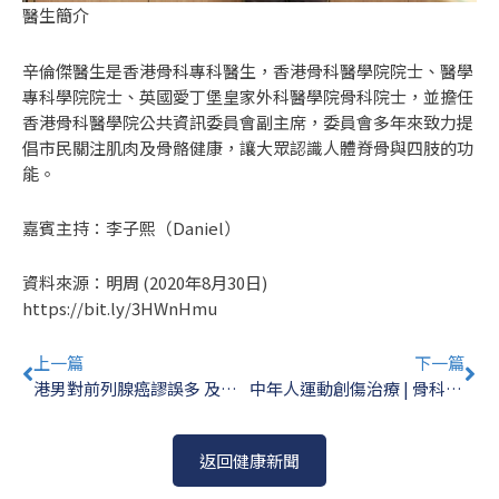
醫生簡介
辛倫傑醫生是香港骨科專科醫生，香港骨科醫學院院士、醫學
專科學院院士、英國愛丁堡皇家外科醫學院骨科院士，並擔任
香港骨科醫學院公共資訊委員會副主席，委員會多年來致力提
倡市民關注肌肉及骨骼健康，讓大眾認識人體脊骨與四肢的功
能。
嘉賓主持：李子熙（Daniel）
資料來源：明周 (2020年8月30日)
https://bit.ly/3HWnHmu
Prev
Ne
上一篇
下一篇
港男對前列腺癌謬誤多 及早釐清 有助早診早治 | 泌尿外科 陳樹賢醫生
中年人運動創傷治療 | 骨科專科 羅永年醫生
返回健康新聞