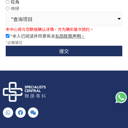
旺角
中环
*查询项目
本中心将与您联络确认详情，方为确实是次预约。
*本人已阅读并同意有关
私隐政策声明。
*必需填写
提交
W
F
W
h
a
e
a
c
i
t
e
x