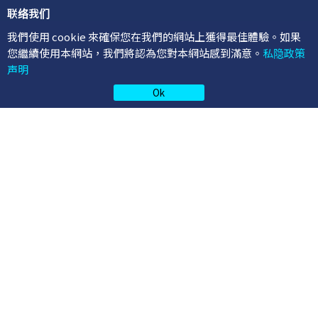
联络我们
我們使用 cookie 來確保您在我們的網站上獲得最佳體驗。如果
(852) 3001 6386
您繼續使用本網站，我們將認為您對本網站感到滿意。
私隐政策
(852) 2156 5884
声明
enquiry@specialistscentral.com.hk
Ok
星期一至五
9:30am - 1:30pm, 2:30pm - 6:30pm
星期六: 上午9:30 至下午1:30
星期日及公眾假期：休息
诊所地址
中环 (医思联汇)
香港中环皇后大道中9号25楼2503至2504室
电话：
(852) 2156 5888
旺角 (医思专科)