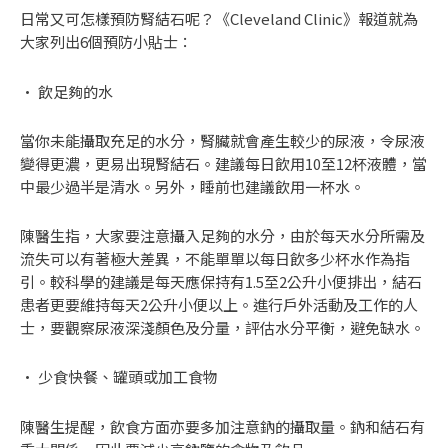
日常又可怎樣預防腎結石呢？
《Cleveland Clinic》
報道就為
大家列出6個預防小貼士：
• 飲足夠的水
當你未能攝取充足的水分，腎臟就會產生較少的尿液，令尿液
變得更濃，更易出現腎結石。建議每日飲用10至12杯液體，當
中最少過半是清水。另外，睡前也建議飲用一杯水。
陳醫生指，大家要注意攝入足夠的水分，由於每天水分所需及
流失可以有著極大差異，不能單單以每日飲多少杯水作為指
引。較科學的建議是每天應保持有1.5至2公升小便排出，結石
患者更要維持每天2公升小便以上。進行戶外活動及工作的人
士，要觀察尿液深淺顏色及分量，評估水分平衡，避免缺水。
• 少食快餐、罐頭或加工食物
陳醫生提醒，飲食方面亦要多加注意鈉的攝取量。鈉和結石有