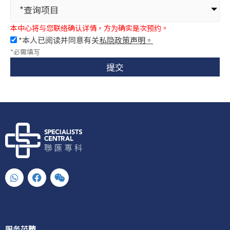
*查询项目
本中心将与您联络确认详情，方为确实是次预约。
*本人已阅读并同意有关
私隐政策声明。
*必需填写
提交
W
F
W
h
a
e
a
c
i
t
e
x
s
b
i
a
o
n
p
o
服务范畴