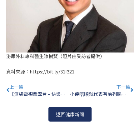
泌尿外科專科醫生陳樹賢（照片由受訪者提供）
資料來源：
https://bit.ly/31I321
Prev
Ne
上一篇
下一篇
【無綫電視翡翠台 – 快樂長門人】無創超聲刀治甲狀腺結節
小便唔順就代表有前列腺癌？｜陳樹賢醫生
返回健康新聞