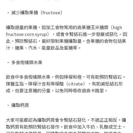
• 減少攝取果糖（fructose）
攝取過量的果糖，如加工食物常用的高果糖玉米糖漿（high
fructose corn syrup），或會令腎結石進一步發展或惡化。因
此，預防腎結石，最好限制果糖攝取量。含果糖的食物包括果
汁、糖果、汽水、能量飲品及蜜糖等。
• 多食柑橘類水果
飲食中多食柑橘類水果，例如檸檬和橙，可有助預防腎結石。
陳醫生指，檸檬汁含有檸檬酸（citrate），有助減低結石形
成，但要注意糖的分量，以免同時吸收過高卡路里。
• 攝取鈣質
大家可能都認為攝取鈣質會令腎結石惡化，不過正正相反，攝
取鈣質有助預防腎結石發作。飲食中加入牛奶、乳酪或芝士，