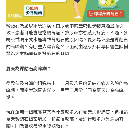
腎結石為泌尿系統疾病，由尿液中的鹽或化學物質過量而引
致。患者可能會經常腰背痛，排尿時亦會感到疼痛。不過，多
喝茶或喝不夠水是導致腎結石的原因嗎？夏天為休麼是腎結石
的高峰期？有哪些人最高危？下面就由泌尿外科專科醫生陳樹
賢為大家解開有關腎結石的疑問。
夏天為腎結石高峰期？
從歐美及台灣的
研究
指出，七月及八月份是結石病人入院的高
峰期，而南半球國家就以一月至三月份（同為夏天）為高峰
期。
現在並無一個確實答案為什麼較多人在夏天患腎結石，但推論
夏天腎結石個案增加，和氣溫較高，及進行較多戶外活動有
關，因為會較易缺水導致結石。