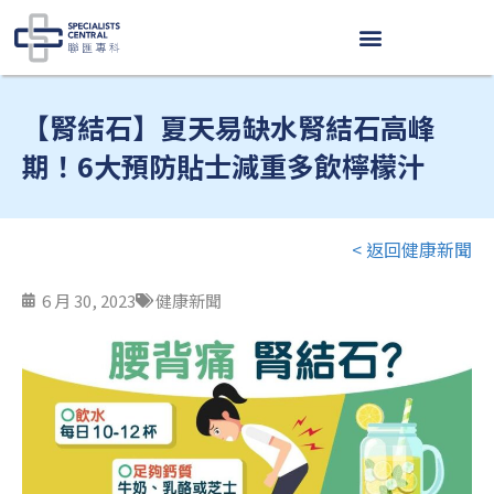
跳
至
内
容
【腎結石】夏天易缺水腎結石高峰
期！6大預防貼士減重多飲檸檬汁
< 返回健康新聞
6 月 30, 2023
健康新聞