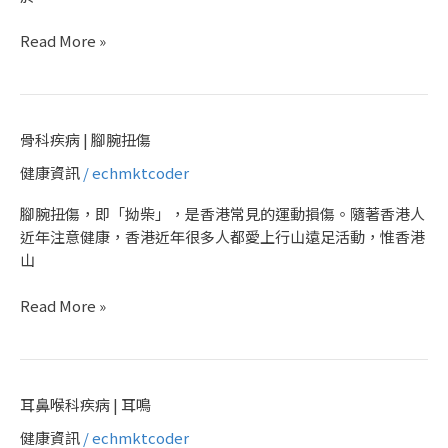
痛
Read More »
骨
骨科疾病 | 腳腕扭傷
科
健康資訊
/
echmktcoder
疾
病
腳腕扭傷，即「拗柴」，是香港常見的運動損傷。隨著香港人
|
近年注意健康，香港近年很多人都愛上行山遠足活動，惟香港
腳
山
腕
扭
Read More »
傷
耳
耳鼻喉科疾病 | 耳鳴
鼻
健康資訊
/
echmktcoder
喉