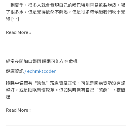
唇
一到夏季，很多人就會發現自己的嘴巴特別容易乾裂脫皮，喝
脫
了很多水，但是覺得依然不解渴，但是很多時候後我們秋季覺
皮
得 […]
一
定
Read More »
要
注
意！
經
經常夜間胸口鬱悶 睡眠可能存在危機
常
健康資訊
/
echmktcoder
夜
間
睡眠中偶爾有“憋氣”現象實屬正常，可能是睡前姿勢沒有調
胸
整好，或是睡眠習慣較差。但如果時常有自己“憋醒”，夜間
口
起
鬱
悶
Read More »
睡
眠
可