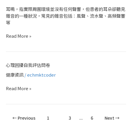
科
耳鳴，指實際周圍環境並沒有任何聲響，但患者的耳朵卻聽見
疾
雜音的一種狀況，常見的雜音包括：風聲、流水聲、高頻聲響
病
等
|
耳
Read More »
鳴
心
心理困擾自我評估問卷
理
健康資訊
/
echmktcoder
困
擾
Read More »
自
我
評
估
←
Previous
1
2
3
...
6
Next
→
問
卷