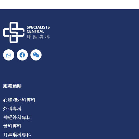
W
F
W
h
a
e
a
c
i
t
e
x
s
b
i
a
o
n
p
o
服務範疇
p
k
心胸肺外科專科
外科專科
神經外科專科
骨科專科
耳鼻喉科專科