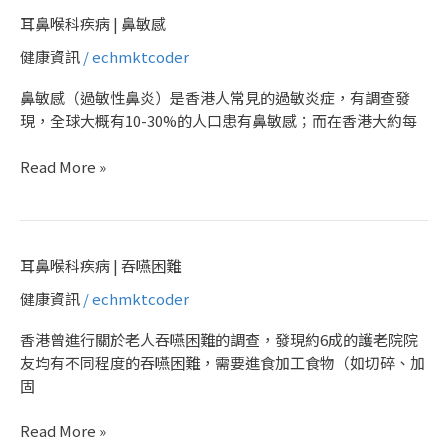
能
耳
耳鼻喉科疾病 | 鼻敏感
存
鼻
在
健康資訊
/
echmktcoder
喉
危
科
鼻敏感（過敏性鼻炎）是香港人常見的過敏炎症，有調查發
機
疾
現，全球大概有10-30%的人口患有鼻敏感；而在香港大約每
病
|
Read More »
鼻
敏
感
耳
耳鼻喉科疾病 | 吞嚥困難
鼻
健康資訊
/
echmktcoder
喉
科
香港曾進行關於老人吞嚥困難的調查，發現約6成的護老院院
疾
友均有不同程度的吞嚥困難，需要進食加工食物（如切碎、加
病
固
|
吞
Read More »
嚥