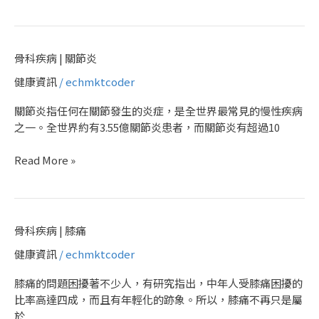
困
難
骨
骨科疾病 | 關節炎
科
健康資訊
/
echmktcoder
疾
病
關節炎指任何在關節發生的炎症，是全世界最常見的慢性疾病
|
之一。全世界約有3.55億關節炎患者，而關節炎有超過10
關
節
Read More »
炎
骨
骨科疾病 | 膝痛
科
健康資訊
/
echmktcoder
疾
病
膝痛的問題困擾著不少人，有研究指出，中年人受膝痛困擾的
|
比率高達四成，而且有年輕化的跡象。所以，膝痛不再只是屬
膝
於