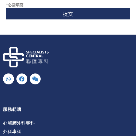
*必需填寫
提交
W
F
W
h
a
e
a
c
i
t
e
x
s
b
i
a
o
n
p
o
服務範疇
p
k
心胸肺外科專科
外科專科