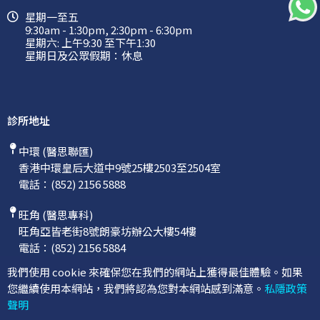
星期一至五
9:30am - 1:30pm, 2:30pm - 6:30pm
星期六: 上午9:30 至下午1:30
星期日及公眾假期：休息
診所地址
中環 (醫思聯匯)
香港中環皇后大道中9號25樓2503至2504室
電話：
(852) 2156 5888
旺角 (醫思專科)
旺角亞皆老街8號朗豪坊辦公大樓54樓
電話：
(852) 2156 5884
我們使用 cookie 來確保您在我們的網站上獲得最佳體驗。如果
您繼續使用本網站，我們將認為您對本網站感到滿意。
私隱政策
聲明
©2026 聯匯專科中心
隱私聲明