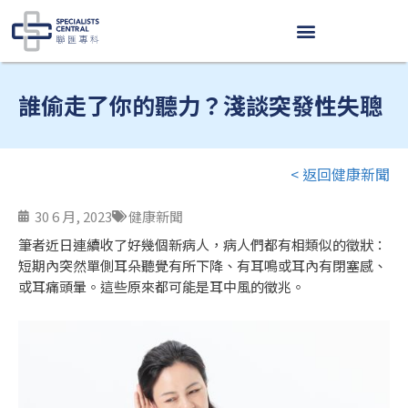
Skip
to
content
誰偷走了你的聽力？淺談突發性失聰
< 返回健康新聞
30 6 月, 2023
健康新聞
筆者近日連續收了好幾個新病人，病人們都有相類似的徵狀：
短期內突然單側耳朵聽覺有所下降、有耳鳴或耳內有閉塞感、
或耳痛頭暈。這些原來都可能是耳中風的徵兆。