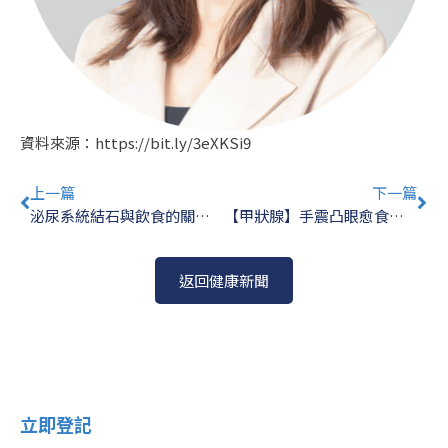
資料來源：
https://bit.ly/3eXKSi9
Prev
Ne
上一篇
下一篇
泌尿系統結石與飲食的關係｜陳樹賢醫生
【甲狀腺】手震凸眼愈食愈瘦或甲亢 食太多海鮮易中招？
返回健康新聞
立即登記