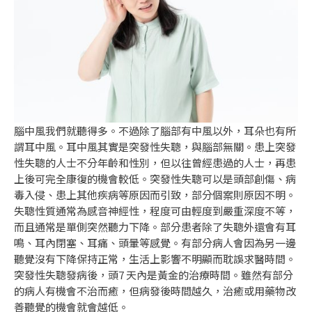
腦中風我們就聽得多。不過除了腦部有中風以外，耳朵也有所
謂耳中風。耳中風其實是突發性失聰，與腦部無關。患上突發
性失聰的人士不分年齡和性別，但以往曾經患過的人士，再患
上後可完全康復的機會較低。突發性失聰可以是頭部創傷、病
毒入侵、患上其他疾病等原因而引致，部分個案則原因不明。
失聰性質通常為感音神經性，程度可由輕度到嚴重深度不等，
而且通常是單側突然聽力下降。部分患者除了失聰外還會有耳
鳴、耳內閉塞、耳痛、頭暈等感覺。有部分病人會因為另一邊
聽覺沒有下降保持正常，生活上影響不明顯而耽誤求醫時間。
突發性失聰發病後，頭7 天內是黃金的治療時間。雖然有部分
的病人有機會不治而癒，但病發後時間越久，治癒或用藥物改
善聽覺的機會就會越低。