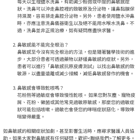
每天以生理鹽水洗鼻，有助減少輕微或中度的鼻敏感症
狀。洗鼻可以沖走鼻腔裡的致敏原及分泌物，讓鼻黏膜保
持濕潤，容易排走鼻腔分泌物。另外，患者使用鹽水沖鼻
時，亦應注意洗鼻儀器衛生以及絕不能用水喉水洗鼻。不
過，洗鼻並非正規治療，如有疑問應盡快求醫。
鼻敏感能不能完全根治？
鼻敏感至今沒有完全根治的方法，但是隨著醫學技術的進
步，大部分患者可透過藥物以舒緩鼻敏感的症狀。另外，
患者可以進行「鼻敏感抗原皮膚測試」以找出鼻敏感的致
敏源，以盡量遠離或減少接觸，減低鼻敏感發作的機會。
鼻敏感會導致乾咳嗎？
花粉熱等過敏症會導致慢性乾咳。 如果您對灰塵、寵物皮
屑、花粉、黴菌或其他常見過敏原敏感，那麼您的過敏症
狀可能包括咳嗽。過敏也會使您的哮喘症狀惡化，導致哮
喘變得嚴重。
如鼻敏感的相關症狀加劇，甚至影響生活時，應尋求醫護人員協
助。如果大家對鼻敏感有任何疑問，歡迎<
聯絡我們
>
了解更多
。