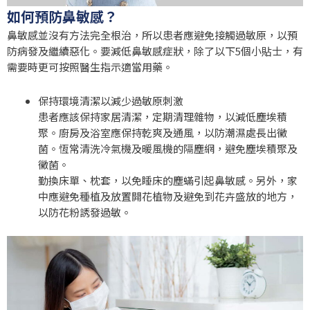
如何預防鼻敏感？
鼻敏感並沒有方法完全根治，所以患者應避免接觸過敏原，以預
防病發及繼續惡化。要減低鼻敏感症狀，除了以下5個小貼士，有
需要時更可按照醫生指示適當用藥。
保持環境清潔以減少過敏原刺激
患者應該保持家居清潔，定期清理雜物，以減低塵埃積
聚。廚房及浴室應保持乾爽及通風，以防潮濕處長出黴
菌。恆常清洗冷氣機及暖風機的隔塵網，避免塵埃積聚及
黴菌。
勤換床單、枕套，以免睡床的塵蟎引起鼻敏感。另外，家
中應避免種植及放置開花植物及避免到花卉盛放的地方，
以防花粉誘發過敏。