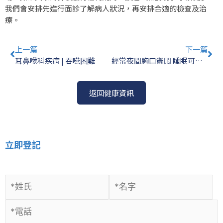
我們會安排先進行面診了解病人狀況，再安排合適的檢查及治
療。
Prev
Ne
上一篇
下一篇
耳鼻喉科疾病 | 吞嚥困難
經常夜間胸口鬱悶 睡眠可能存在危機
返回健康資訊
立即登記