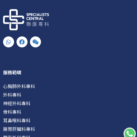
W
F
W
h
a
e
a
c
i
t
e
x
s
b
i
a
o
n
p
o
服務範疇
p
k
心胸肺外科專科
外科專科
神經外科專科
骨科專科
耳鼻喉科專科
腸胃肝臟科專科