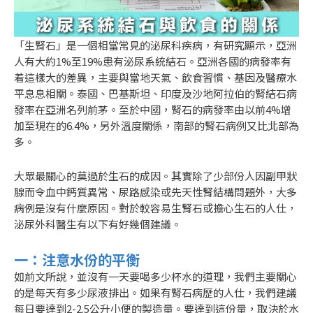
「生腎石」是一個相當常見的泌尿科疾病，有研究顯示，亞洲
人有大約1%至19%患有泌尿系統結石。亞洲各國的病發率有
着這樣大的差異，主要與當地天氣、飲食習慣、基因及醫療水
平息息相關。泰國、巴基斯坦、印度及沙地阿拉伯的腎結石病
發率在亞洲名列前茅。至於中國，腎石的病發率由以前4%增
加至現在的6.4%，另外溫度關係，南部的腎石病例又比北部為
多。
大眾最關心的莫過於生石的成因。其實除了少部份人因副甲狀
腺而令血中鈣質異常、尿路感染或先天性腎結構問題外，大多
病例是沒有什麼原因。對於較容易生腎石或擔心生石的人仕，
泌尿外科醫生有以下有好幾個建議。
一：注意水份的平衡
如前文所說，並沒有一天要喝多少杯水的道理，我們主要關心
的是每天有多少尿液排出。如果有腎石病歷的人仕，我們建議
每日要達到2-2.5公升小便的製造量。要達到這份量，取決於水