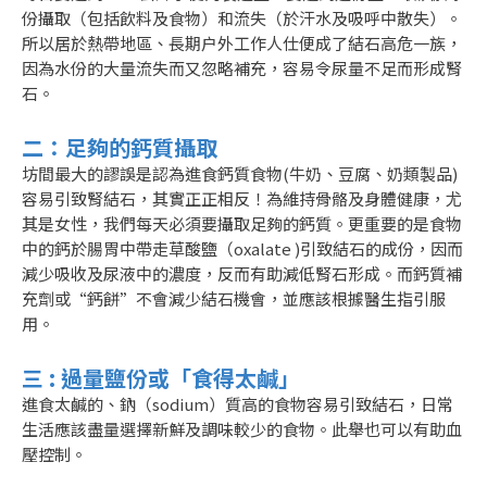
份攝取（包括飲料及食物）和流失（於汗水及吸呼中散失）。
所以居於熱帶地區、長期户外工作人仕便成了結石高危一族，
因為水份的大量流失而又忽略補充，容易令尿量不足而形成腎
石。
二：足夠的鈣質攝取
坊間最大的謬誤是認為進食鈣質食物(牛奶、豆腐、奶類製品)
容易引致腎結石，其實正正相反！為維持骨骼及身體健康，尤
其是女性，我們每天必須要攝取足夠的鈣質。更重要的是食物
中的鈣於腸胃中帶走草酸鹽（oxalate )引致結石的成份，因而
減少吸收及尿液中的濃度，反而有助減低腎石形成。而鈣質補
充劑或“鈣餅”不會減少結石機會，並應該根據醫生指引服
用。
三 : 過量鹽份或「食得太鹹」
進食太鹹的、鈉（sodium）質高的食物容易引致結石，日常
生活應該盡量選擇新鮮及調味較少的食物。此舉也可以有助血
壓控制。