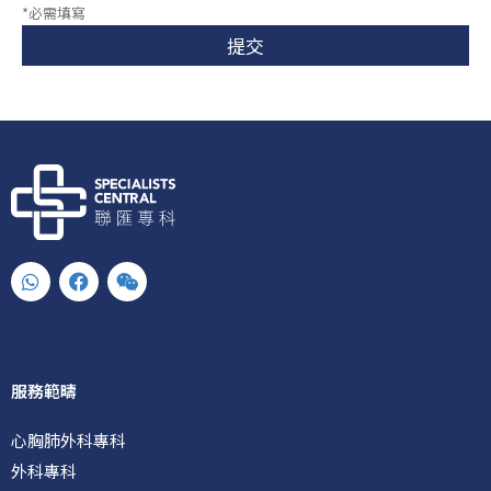
*必需填寫
提交
W
F
W
h
a
e
a
c
i
t
e
x
s
b
i
a
o
n
p
o
服務範疇
p
k
心胸肺外科專科
外科專科