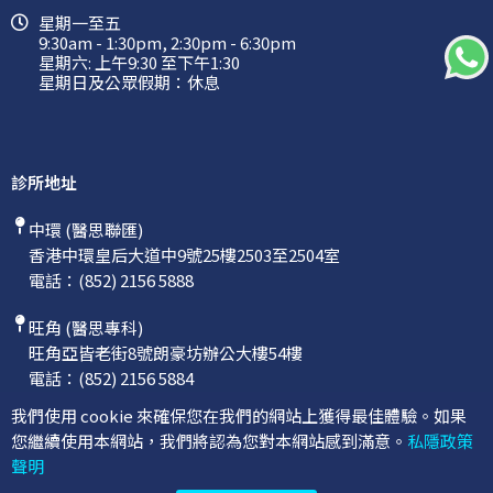
星期一至五
9:30am - 1:30pm, 2:30pm - 6:30pm
星期六: 上午9:30 至下午1:30
星期日及公眾假期：休息
診所地址
中環 (醫思聯匯)
香港中環皇后大道中9號25樓2503至2504室
電話：
(852) 2156 5888
旺角 (醫思專科)
旺角亞皆老街8號朗豪坊辦公大樓54樓
電話：
(852) 2156 5884
我們使用 cookie 來確保您在我們的網站上獲得最佳體驗。如果
您繼續使用本網站，我們將認為您對本網站感到滿意。
私隱政策
聲明
©2026 聯匯專科中心
隱私聲明