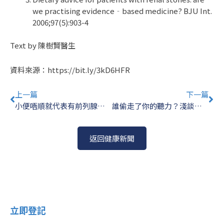
we practising evidence‐based medicine? BJU Int.
2006;97(5):903-4
Text by 陳樹賢醫生
資料來源：
https://bit.ly/3kD6HFR
Prev
Ne
上一篇
下一篇
小便唔順就代表有前列腺癌？｜陳樹賢醫生
誰偷走了你的聽力？淺談突發性失聰
返回健康新聞
立即登記