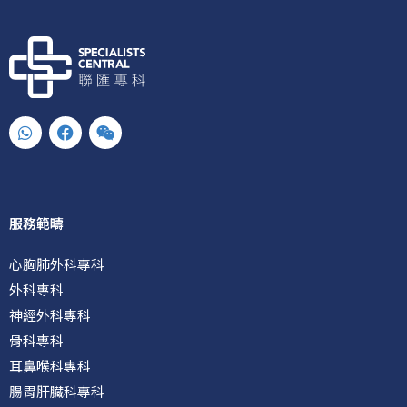
W
F
W
h
a
e
a
c
i
t
e
x
s
b
i
a
o
n
p
o
服務範疇
p
k
心胸肺外科專科
外科專科
神經外科專科
骨科專科
耳鼻喉科專科
腸胃肝臟科專科