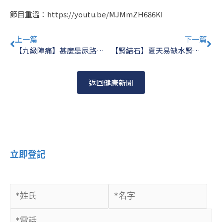
節目重溫：
https://youtu.be/MJMmZH686KI
Prev
Ne
上一篇
下一篇
【九級陣痛】甚麼是尿路結石？泌尿外科醫生教你如何預防腎結石
【腎結石】夏天易缺水腎結石高峰期！6大預防貼士減重多飲檸檬汁
返回健康新聞
立即登記