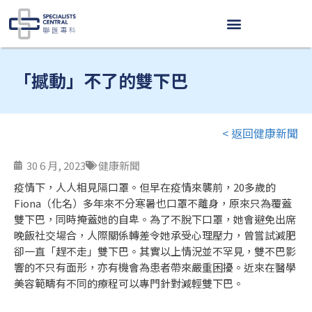
Skip
to
content
「撼動」不了的雙下巴
< 返回健康新聞
30 6 月, 2023
健康新聞
疫情下，人人相見隔口罩。但早在疫情來襲前，20多歲的
Fiona（化名）多年來不分寒暑也口罩不離身，原來只為覆蓋
雙下巴，同時掩蓋她的自卑。為了不脫下口罩，她會避免出席
晚飯社交場合，人際關係轉差令她承受心理壓力，曾嘗試減肥
卻一直「趕不走」雙下巴。其實以上情況並不罕見，雙不巴影
響的不只有面形，亦有機會為患者帶來嚴重困擾。近來在醫學
美容範疇有不同的療程可以專門針對減輕雙下巴。