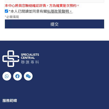
本中心將與您聯絡確認詳情，方為確實是次預約。
*本人已閱讀並同意有關
私隱政策聲明。
*必需填寫
提交
W
F
W
h
a
e
a
c
i
t
e
x
s
b
i
a
o
n
p
o
服務範疇
p
k