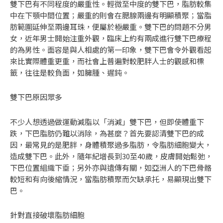
雙下巴有不同程度的嚴重性。輕微至中度的雙下巴，脂肪較集
中在下顎中間位置；嚴重的則會在腮腺兩邊有明顯積聚；當脂
肪範圍延伸至兩邊耳珠，便屬於極嚴重。雙下巴的問題不分男
女，近年男士開始注重外觀，臨床上約有兩成進行雙下巴療程
的為男性。面容是與人相處的第一印象，雙下巴會令外觀看起
來比實際體重更重，而社會上普遍對較肥胖人士的觀感和標
籤，往往是較負面，如臃腫、遲鈍。
雙下巴原因眾多
不少人想透過做運動減脂以「消減」雙下巴，但即使體重下
跌，下巴脂肪仍難以消除，為甚麼？首先要認清雙下巴的成
因，最常見的是肥胖，身體積聚過多脂肪，令脂肪細胞變大，
造成雙下巴。此外，隨年紀增長到30至40歲，皮膚開始鬆弛，
下巴位置組織下垂；另外亦與遺傳有關，如亞洲人的下巴骨骼
較短和有向後縮情況，當脂肪積聚而欠缺承托，易顯現出雙下
巴。
針對直接破壞脂肪細胞