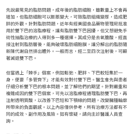
先說最常見的脂肪問題，成年後的脂肪細胞，雖數量上不會再
增加，但脂肪細胞可以膨脹變大，可致脂肪組織變厚，造成肥
胖的外觀。針對脂肪問題，近年有經美國食品藥物管理局批准
用於雙下巴的溶脂療程，讓有脂肪雙下巴困擾，但又想避免手
術性抽脂治療的人得到多一種選擇。其成分是去氧膽酸，經直
接注射到脂肪層後，能夠破壞脂肪細胞膜，讓分解出的脂肪隨
新陳代謝自然排出體外。一般而言，經二至四次注射後，可顯
著減退雙下巴。
但當遇上「棘手」個案，例如鬆弛、肥胖、下巴較短集於一
身，便要「多管齊下」才能有效對付雙下巴。醫生會先與患者
仔細分析雙下巴的根本問題，並了解他們的期望。針對嚴重和
複雜成因的雙下巴個案，可先以溶脂療程通理脂肪雙下巴，再
注射透明質酸，以改善下巴短和下顎線的問題，改變臃腫輪廓
所帶來的負面觀感。以上內容僅供參考，所有治療方法都有不
同的成效、副作用及風險。如有懷疑，請向主診醫護人員查
詢。