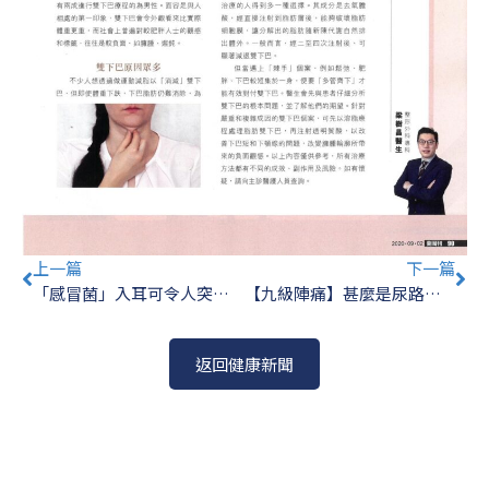
Prev
Ne
上一篇
下一篇
「感冒菌」入耳可令人突然失聰
【九級陣痛】甚麼是尿路結石？泌尿外科醫生教你如何預防腎結石
返回健康新聞